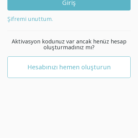
5
karakterden
Şifremi unuttum.
oluşan
yeni
bir
Aktivasyon kodunuz var ancak henüz hesap
şifre
oluşturmadınız mı?
seçin.
Hesabınızı hemen oluşturun