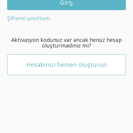
5
karakterden
Şifremi unuttum.
oluşan
yeni
bir
Aktivasyon kodunuz var ancak henüz hesap
şifre
oluşturmadınız mı?
seçin.
Hesabınızı hemen oluşturun